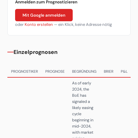
Anmelden zum Prognostizieren
Mit Google anmelden
oder
Konto erstellen
— ein Klick, keine Adresse nötig
Einzelprognosen
PROGNOSTIKER
PROGNOSE
BEGRÜNDUNG
BRIER
P&L
D
As of early
2024, the
BoE has
signaled a
likely easing
cycle
beginning in
mid-2024,
with market