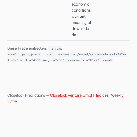
economic
conditions
warrant
meaningful
downside
risk.
Diese Frage einbetten:
<iframe
src="https://predictions.closelook.net/embed/q/boe-rate-cut-2026-
11-07" width="400" height="200" frameborder="0"></iframe>
Closelook Predictions —
Closelook Venture GmbH
·
Indices
·
Weekly
Signal