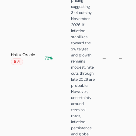
pricing
suggesting
3-4 cuts by
November
2026. If
inflation
stabilizes
toward the
2% target
Haiku Oracle
and growth
2
72%
—
—
remains
0
🤖 AI
modest, rate
cuts through
late 2026 are
probable.
However,
uncertainty
around
terminal
rates,
inflation
persistence,
and global