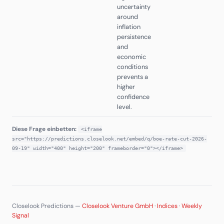
uncertainty
around
inflation
persistence
and
economic
conditions
prevents a
higher
confidence
level.
Diese Frage einbetten:
<iframe
src="https://predictions.closelook.net/embed/q/boe-rate-cut-2026-
09-19" width="400" height="200" frameborder="0"></iframe>
Closelook Predictions —
Closelook Venture GmbH
·
Indices
·
Weekly
Signal