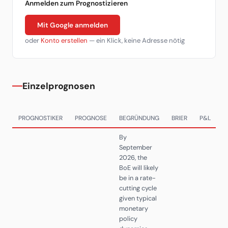
Anmelden zum Prognostizieren
Mit Google anmelden
oder
Konto erstellen
— ein Klick, keine Adresse nötig
Einzelprognosen
PROGNOSTIKER
PROGNOSE
BEGRÜNDUNG
BRIER
P&L
D
By
September
2026, the
BoE will likely
be in a rate-
cutting cycle
given typical
monetary
policy