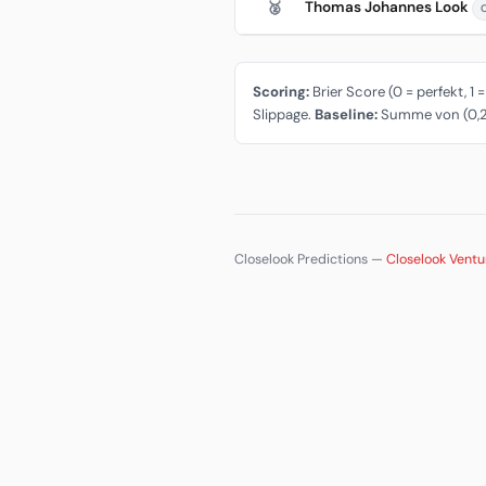
Thomas Johannes Look
🥈
Scoring:
Brier Score (0 = perfekt, 1 
Slippage.
Baseline:
Summe von (0,25
Closelook Predictions —
Closelook Vent