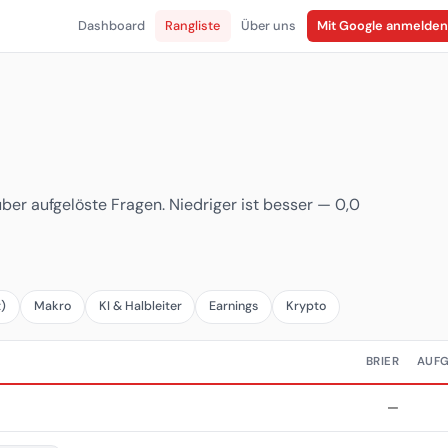
Dashboard
Rangliste
Über uns
Mit Google anmelden
über aufgelöste Fragen. Niedriger ist besser — 0,0
t)
Makro
KI & Halbleiter
Earnings
Krypto
BRIER
AUF
—