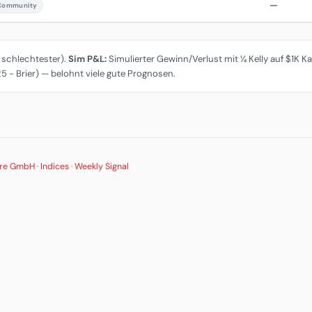
—
Community
= schlechtester).
Sim P&L:
Simulierter Gewinn/Verlust mit ¼ Kelly auf $1K Ka
 − Brier) — belohnt viele gute Prognosen.
ure GmbH
·
Indices
·
Weekly Signal