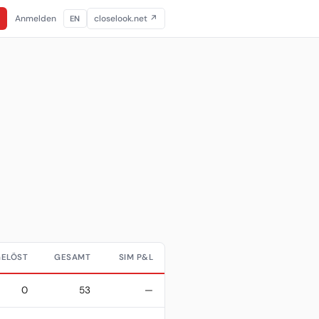
Anmelden
closelook.net ↗
EN
GELÖST
GESAMT
SIM P&L
0
53
—