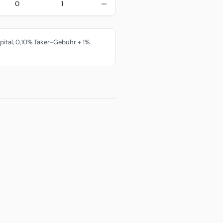
0
1
—
pital, 0,10% Taker-Gebühr + 1%